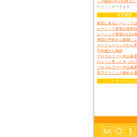
ック眼科CR-LASIKセ
行うことができます。
更新履歴
新宿にあるレーシック
レーシック新宿の資料
レーシック新宿の12の
来院の予約から医師に
スケジューリングから
手術後から再診
プロゴルファー片山真
けようと思ったきっか
プロゴルファー片山真
奈川クリニック眼科を
トラックバッ