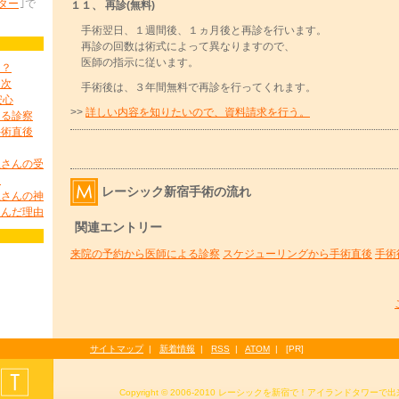
ンター
｣で
１１、 再診(無料)
手術翌日、１週間後、１ヵ月後と再診を行います。
再診の回数は術式によって異なりますので、
医師の指示に従います。
は？
目次
手術後は、３年間無料で再診を行ってくれます。
安心
>>
詳しい内容を知りたいので、資料請求を行う。
よる診察
手術直後
里さんの受
け
レーシック新宿手術の流れ
里さんの神
選んだ理由
関連エントリー
ク
来院の予約から医師による診察
スケジューリングから手術直後
手術
サイトマップ
|
新着情報
|
RSS
|
ATOM
|
[PR]
Copyright © 2006-2010 レーシックを新宿で！アイランドタワーで出来る！· 