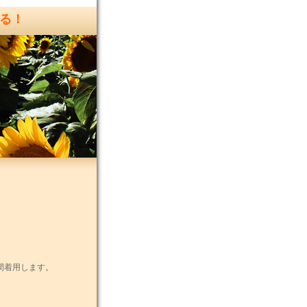
る！
間着用します。