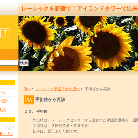
レーシックを新宿で！アイランドタワーで出来
Top
>
レーシック新宿手術の流れ
> 手術後から再診
いて
手術後から再診
の流れ
験談
１０、 手術後
宿
・ 外出時は、レーシックセンターから渡された保護用眼鏡を一週
・ 手術後は、３日間禁酒・禁煙です。
は、アイラ
・ 仕事は、翌日より可能です。
川クリニ